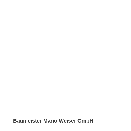
PROFESSIONELEM
MANAGEMENT?
Kontaktieren Sie uns
unverbindlich für eine
Beratung!
Terminvereinbarung
Baumeister Mario Weiser GmbH